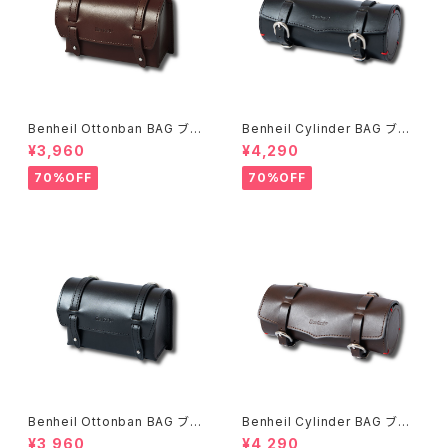
Benheil Ottonban BAG ブラ
Benheil Cylinder BAG ブラッ
ウン
ク
¥3,960
¥4,290
70%OFF
70%OFF
Benheil Ottonban BAG ブラ
Benheil Cylinder BAG ブラ
ック
ウン
¥3,960
¥4,290