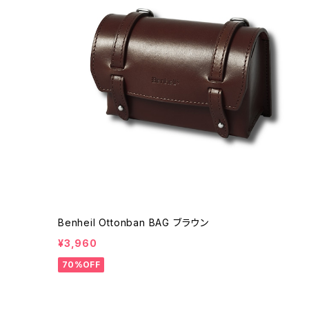
Benheil Ottonban BAG ブラウン
¥3,960
70%OFF