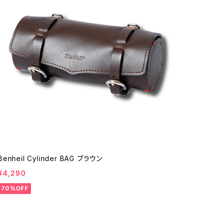
Benheil Cylinder BAG ブラウン
¥4,290
70%OFF