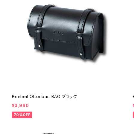
Benheil Ottonban BAG ブラック
¥3,960
70%OFF