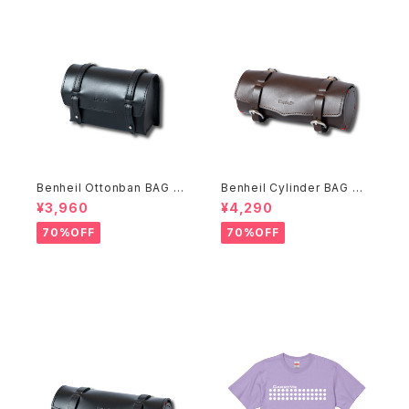
Benheil Ottonban BAG ブ
Benheil Cylinder BAG ブ
ラック
ラウン
¥3,960
¥4,290
70%OFF
70%OFF