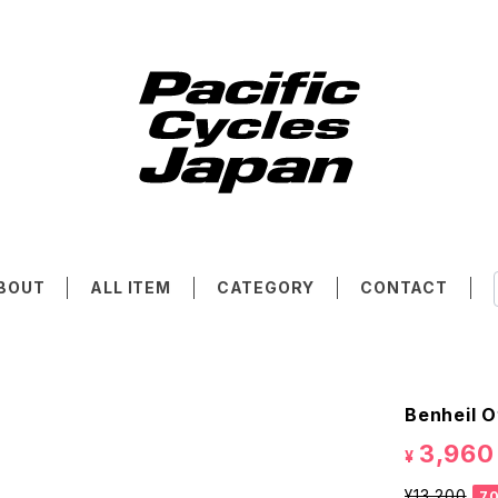
BOUT
ALL ITEM
CATEGORY
CONTACT
Benheil 
3,960
¥
¥13,200
7