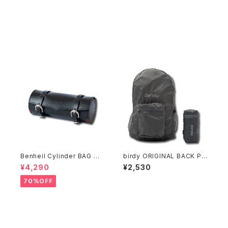
Benheil Cylinder BAG ブ
birdy ORIGINAL BACK PA
ラック
CK
¥4,290
¥2,530
70%OFF