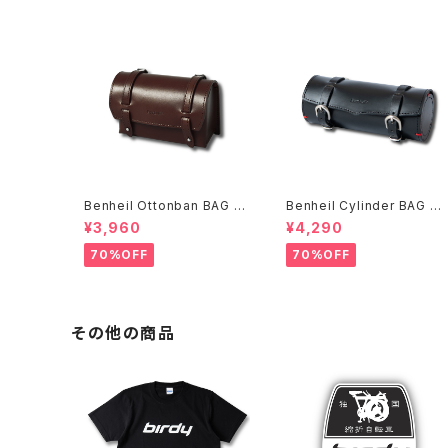
Benheil Ottonban BAG ブ
Benheil Cylinder BAG ブ
ラウン
ラック
¥3,960
¥4,290
70%OFF
70%OFF
その他の商品