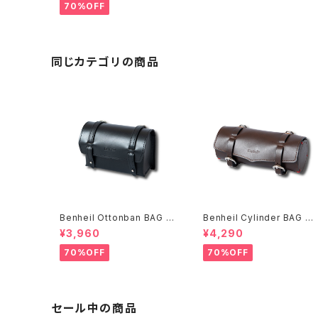
70%OFF
同じカテゴリの商品
Benheil Ottonban BAG ブ
Benheil Cylinder BAG ブ
ラック
ラウン
¥3,960
¥4,290
70%OFF
70%OFF
セール中の商品