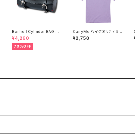
Benheil Cylinder BAG ブ
CarryMe ハイクオリティ 5.6
ラック
oz Tシャツ スミレ
¥4,290
¥2,750
70%OFF