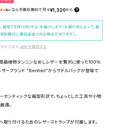
¥1,320
なら
手数料無料で
月々
から
、最短で8月13日(木)にお届けします（お届け先によって、最
短到着日に数日追加される場合があります）。
かかります。
送料を確認する
高級植物タンニンなめしレザーを贅沢に使った100％
ザーブランド "Benheil"からサドルバッグが登場で
ーセンティックな箱型形状で、ちょっとした工具や小物
最適。
へ取り付けるためのレザーストラップが付属します。