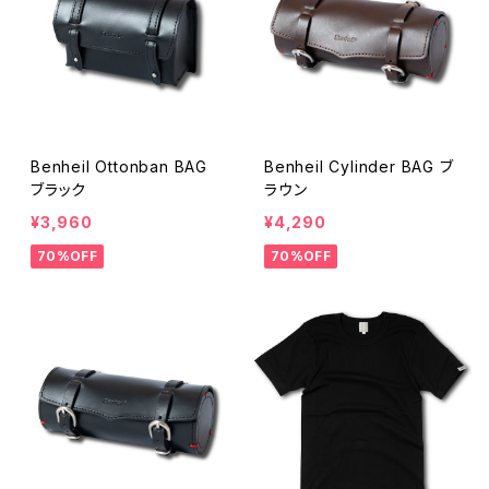
Benheil Ottonban BAG
Benheil Cylinder BAG ブ
ブラック
ラウン
¥3,960
¥4,290
70%OFF
70%OFF