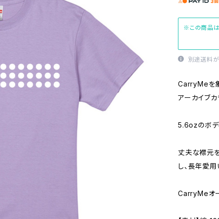
※この商品は
別途送料が
CarryMe
アーカイブカ
5.6ozの
丈夫な襟元を
し、長年愛用
CarryMe