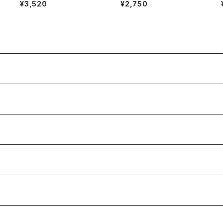
ト 7.1oz Tシャツ ブラック
oz Tシャツ キャメルブラウン
¥3,520
¥2,750