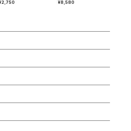
oz Tシャツ グラファイト
6oz (473ml) bottle
¥2,750
¥8,580