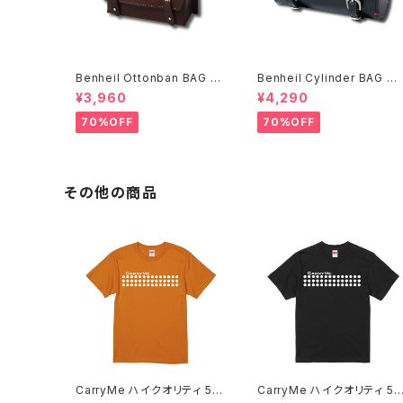
Benheil Ottonban BAG ブ
Benheil Cylinder BAG ブ
ラウン
ラック
¥3,960
¥4,290
70%OFF
70%OFF
その他の商品
CarryMe ハイクオリティ 5.6
CarryMe ハイクオリティ 5.