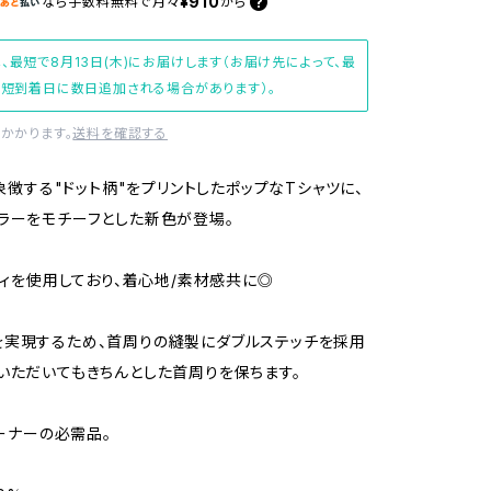
¥910
なら
手数料無料で
月々
から
、最短で8月13日(木)にお届けします（お届け先によって、最
短到着日に数日追加される場合があります）。
かかります。
送料を確認する
を象徴する"ドット柄"をプリントしたポップなTシャツに、
ラーをモチーフとした新色が登場。
ボディを使用しており、着心地/素材感共に◎
実現するため、首周りの縫製にダブルステッチを採用
いただいてもきちんとした首周りを保ちます。
オーナーの必需品。