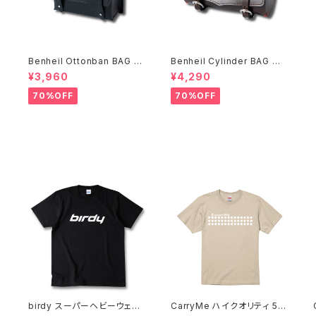
Benheil Ottonban BAG ブ
Benheil Cylinder BAG ブ
ラック
ラウン
¥3,960
¥4,290
70%OFF
70%OFF
6
birdy スーパーヘビーウェイ
CarryMe ハイクオリティ 5.6