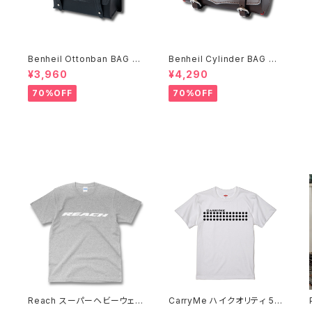
Benheil Ottonban BAG ブ
Benheil Cylinder BAG ブ
ラック
ラウン
¥3,960
¥4,290
70%OFF
70%OFF
6
Reach スーパーヘビーウェイ
CarryMe ハイクオリティ 5.6
ト 7.1oz Tシャツ ミックスグ
oz Tシャツ バニラホワイト