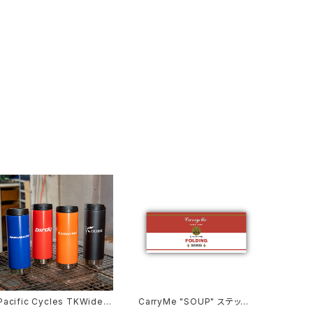
Pacific Cycles TKWide 1
CarryMe "SOUP" ステッカ
6oz (473ml) bottle
ー