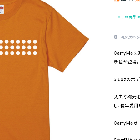
※この商品は
別途送料が
CarryM
新色が登場。
5.6ozの
丈夫な襟元を
し、長年愛用
CarryMe