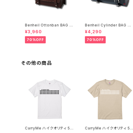
Benheil Ottonban BAG ブ
Benheil Cylinder BAG ブ
ラウン
ラック
¥3,960
¥4,290
70%OFF
70%OFF
その他の商品
CarryMe ハイクオリティ 5.6
CarryMe ハイクオリティ 5.
oz Tシャツ ホワイト
oz Tシャツ キャメルブラウン