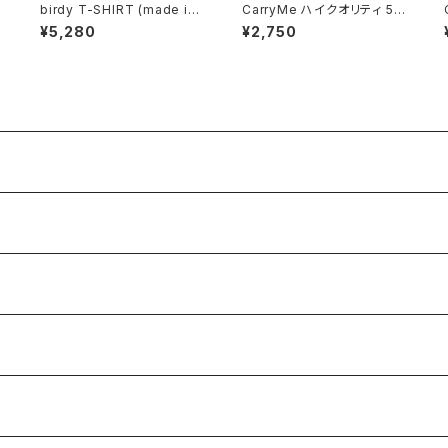
birdy T-SHIRT (made in
CarryMe ハイクオリティ 5.6
Japan)
oz Tシャツ チョコレート
¥5,280
¥2,750