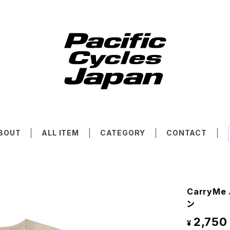
BOUT
ALL ITEM
CATEGORY
CONTACT
CarryM
ン
2,750
¥