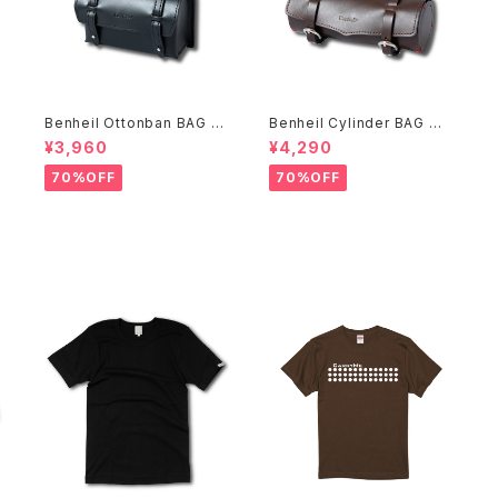
Benheil Ottonban BAG ブ
Benheil Cylinder BAG ブ
ラック
ラウン
¥3,960
¥4,290
70%OFF
70%OFF