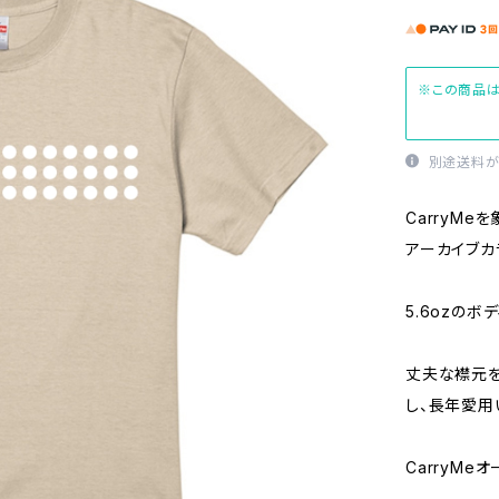
※この商品は
別途送料が
CarryMe
アーカイブカ
5.6ozの
丈夫な襟元を
し、長年愛用
CarryMe