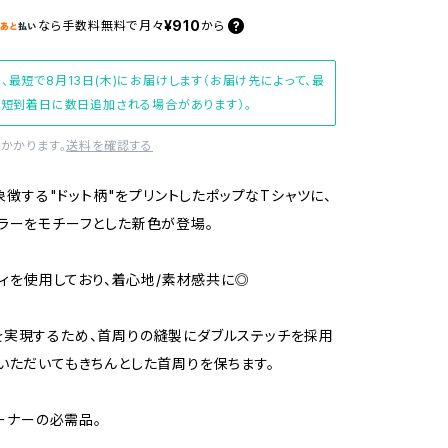
¥910
なら
手数料無料で
月々
から
、最短で8月13日(木)にお届けします（お届け先によって、最
短到着日に数日追加される場合があります）。
かかります。
送料を確認する
を象徴する"ドット柄"をプリントしたポップなTシャツに、
ラーをモチーフとした新色が登場。
ボディを使用しており、着心地/素材感共に◎
実現するため、首周りの縫製にダブルステッチを採用
いただいてもきちんとした首周りを保ちます。
オーナーの必需品。