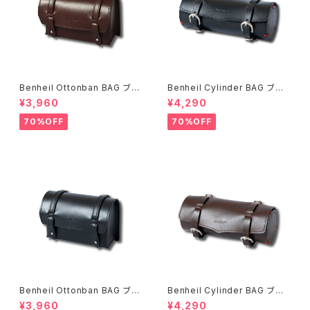
Benheil Ottonban BAG ブラ
Benheil Cylinder BAG ブラッ
ウン
ク
¥3,960
¥4,290
70%OFF
70%OFF
Benheil Ottonban BAG ブラ
Benheil Cylinder BAG ブラ
ック
ウン
¥3,960
¥4,290